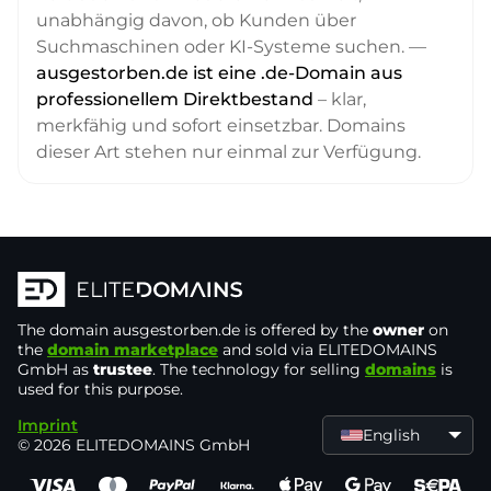
unabhängig davon, ob Kunden über
Suchmaschinen oder KI-Systeme suchen. —
ausgestorben.de ist eine .de-Domain aus
professionellem Direktbestand
– klar,
merkfähig und sofort einsetzbar. Domains
dieser Art stehen nur einmal zur Verfügung.
The domain
ausgestorben.de
is offered by the
owner
on
the
domain marketplace
and sold via ELITEDOMAINS
GmbH as
trustee
. The technology for selling
domains
is
used for this purpose.
Imprint
English
© 2026 ELITEDOMAINS GmbH