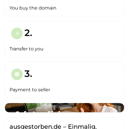
You buy the domain
2.
arrow_forward
Transfer to you
3.
paid
Payment to seller
ausgestorben.de – Einmalig.