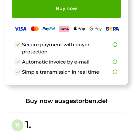
Buy now
check
Secure payment with buyer
info_outline
protection
check
Automatic invoice by e-mail
info_outline
check
Simple transmission in real time
info_outline
Buy now ausgestorben.de!
1.
shopping_cart