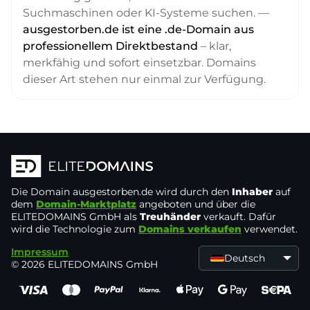
Suchmaschinen oder KI-Systeme suchen. —
ausgestorben.de ist eine .de-Domain aus
professionellem Direktbestand
– klar,
merkfähig und sofort einsetzbar. Domains
dieser Art stehen nur einmal zur Verfügung.
Die Domain
ausgestorben.de
wird durch den
Inhaber
auf
dem
Domain-Marktplatz
angeboten und über die
ELITEDOMAINS GmbH als
Treuhänder
verkauft. Dafür
wird die Technologie zum
Domains verkaufen
verwendet.
Impressum
Deutsch
© 2026 ELITEDOMAINS GmbH