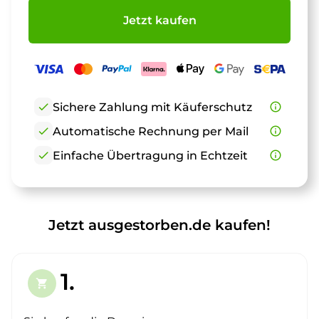
Jetzt kaufen
check
Sichere Zahlung mit Käuferschutz
info_outline
check
Automatische Rechnung per Mail
info_outline
check
Einfache Übertragung in Echtzeit
info_outline
Jetzt ausgestorben.de kaufen!
1.
shopping_cart